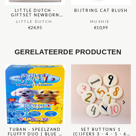
LITTLE DUTCH -
BIJTRING CAT BLUSH
GIFTSET NEWBORN
NATURALS | EERSTE
LITTLE DUTCH
MUSHIE
SPEELTJES
€24,95
€10,99
GERELATEERDE PRODUCTEN
TUBAN - SPEELZAND
SET BUTTONS 1
FLUFFY DUO | BLUE &
(CIJFERS 3 - 4 - 5 - 6)