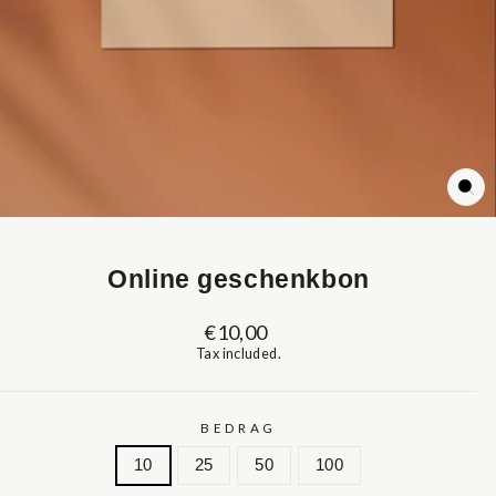
CL
(ES
Online geschenkbon
Regular
€10,00
price
Tax included.
BEDRAG
10
25
50
100