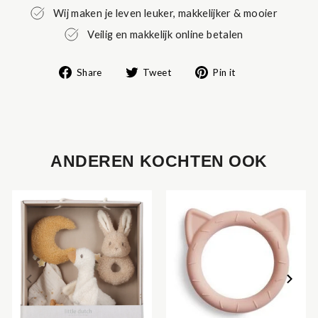
Wij maken je leven leuker, makkelijker & mooier
Veilig en makkelijk online betalen
Share
Tweet
Pin
Share
Tweet
Pin it
on
on
on
Facebook
Twitter
Pinterest
ANDEREN KOCHTEN OOK