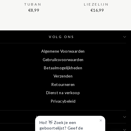
YELLOW
DONKERBLAUW
TUBAN
LIEZELIJN
€8,99
€16,99
VOLG ONS
Algemene Voorwaarden
Gebruiksvoorwaarden
Betaalmogelijkheden
Verzenden
Retourneren
Dienst na verkoop
Privacybeleid
HET LAND VAN OOIT
×
Hoi! 👋 Zoek je een
geboortelijst? Geef de
CONTACT