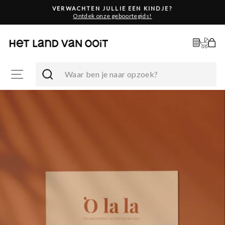
Skip
VERWACHTEN JULLIE EEN KINDJE?
to
Ontdek onze geboortegids!
Pause
content
slideshow
Zoek een g
Beheer g
Wink
Search
S
Site navigation