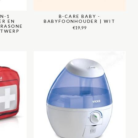
IN-1
B-CARE BABY -
ER EN
BABYFOONHOUDER | WIT
TRASONE
€19,99
NTWERP