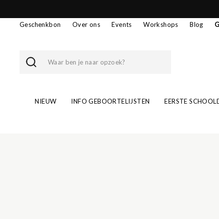
Skip
to
content
Geschenkbon
Over ons
Events
Workshops
Blog
G
Search
SEARCH
NIEUW
INFO GEBOORTELIJSTEN
EERSTE SCHOOL