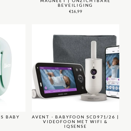
MAGNEET | ONZICHTBARE
BEVEILIGING
€16,99
S BABY
AVENT - BABYFOON SCD971/26 |
N
VIDEOFOON MET WIFI &
IQSENSE