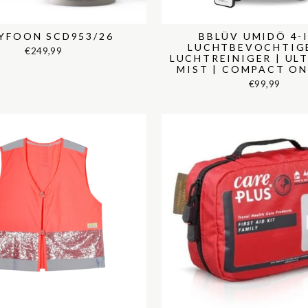
YFOON SCD953/26
BBLÜV UMIDÖ 4-
LUCHTBEVOCHTIG
€249,99
LUCHTREINIGER | UL
MIST | COMPACT O
€99,99