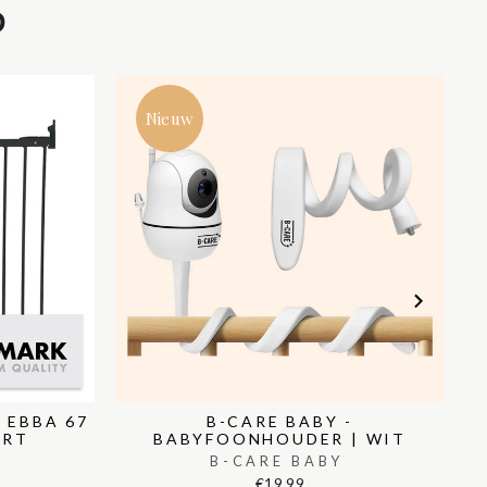
D
Nieuw
 EBBA 67
B-CARE BABY -
ART
BABYFOONHOUDER | WIT
B-CARE BABY
€19,99