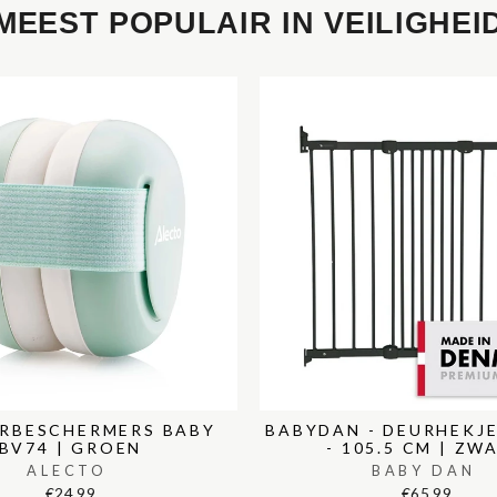
MEEST POPULAIR IN VEILIGHEI
RBESCHERMERS BABY
BABYDAN - DEURHEKJE
BV74 | GROEN
- 105.5 CM | ZW
ALECTO
BABY DAN
€24,99
€65,99