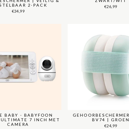
ESCHERMER | VEILIG &
ZWART/WIT
STELBAAR 2-PACK
€26,99
€34,99
E BABY - BABYFOON
GEHOORBESCHERMER
 ULTIMATE 7 INCH MET
BV74 | GROE
CAMERA
€24,99