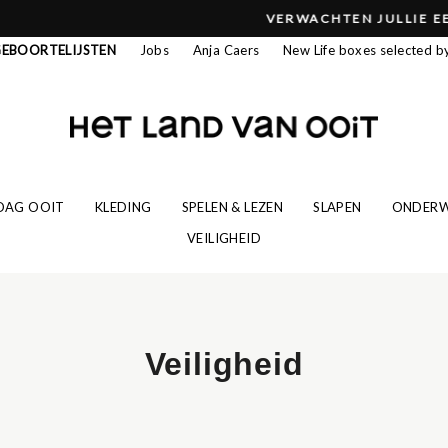
Ontdek onze geboortegids!
VERWACHTEN JULLIE EEN KINDJE?
Pause
EBOORTELIJSTEN
Jobs
Anja Caers
slideshow
New Life boxes selected b
DAG OOIT
KLEDING
SPELEN & LEZEN
SLAPEN
ONDER
VEILIGHEID
Veiligheid