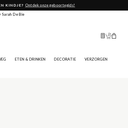
y Sarah De Bie
Zoek een geboor
Beheer geboo
Winkelw
WEG
ETEN & DRINKEN
DECORATIE
VERZORGEN