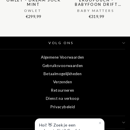
OWLET - DREAM SOCK
ERGOPOUCH -
MINT
BABYFOON DRIFT
HOME BABY MONITOR
OWLET
BABY MATTERS
€299,99
€319,99
VOLG ONS
Algemene Voorwaarden
Gebruiksvoorwaarden
Betaalmogelijkheden
Verzenden
Retourneren
Dienst na verkoop
Privacybeleid
×
HET LAND VAN OOIT
Hoi! 👋 Zoek je een