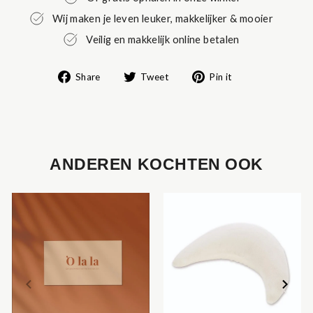
Wij maken je leven leuker, makkelijker & mooier
Veilig en makkelijk online betalen
Share
Tweet
Pin
Share
Tweet
Pin it
on
on
on
Facebook
Twitter
Pinterest
ANDEREN KOCHTEN OOK